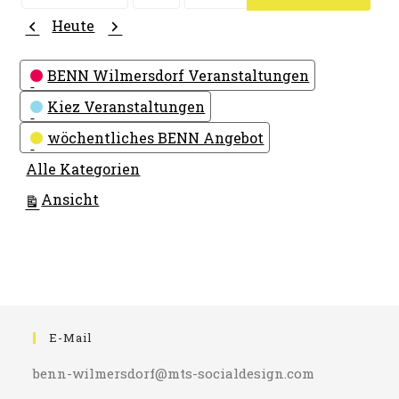
Monat
Tag
Jahr
Zurück
Weiter
Heute
Kategorien
BENN Wilmersdorf Veranstaltungen
Kiez Veranstaltungen
wöchentliches BENN Angebot
Alle Kategorien
ausdrucken
Ansicht
E-Mail
benn-wilmersdorf@mts-socialdesign.com