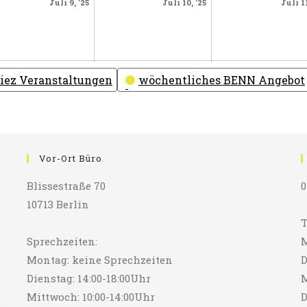
Juli
Juli
Juli 9, '25
Juli 10, '25
Juli 11
9,
10,
2025
2025
iez Veranstaltungen
wöchentliches BENN Angebot
Vor-Ort Büro
Blissestraße 70
0
10713 Berlin
T
Sprechzeiten:
M
Montag: keine Sprechzeiten
D
Dienstag: 14:00-18:00Uhr
M
Mittwoch: 10:00-14:00Uhr
D