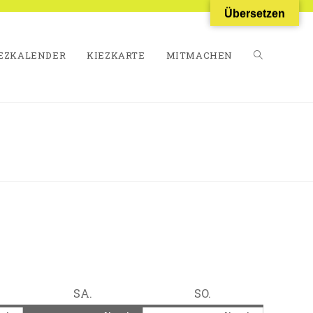
Übersetzen
EZKALENDER
KIEZKARTE
MITMACHEN
WEBSITE-
SUCHE
UMSCHALT
TAG
SAMSTAG
SONNTAG
SA.
SO.