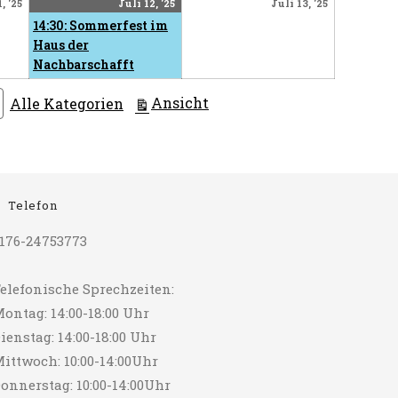
Juli
Juli
(1
Juli
, '25
Juli 12, '25
Juli 13, '25
11,
12,
Veranstaltung)
13,
14:30: Sommerfest im
2025
2025
2025
Haus der
Nachbarschafft
ausdrucken
Ansicht
Alle Kategorien
Telefon
176-24753773
elefonische Sprechzeiten:
ontag: 14:00-18:00 Uhr
ienstag: 14:00-18:00 Uhr
ittwoch: 10:00-14:00Uhr
onnerstag: 10:00-14:00Uhr