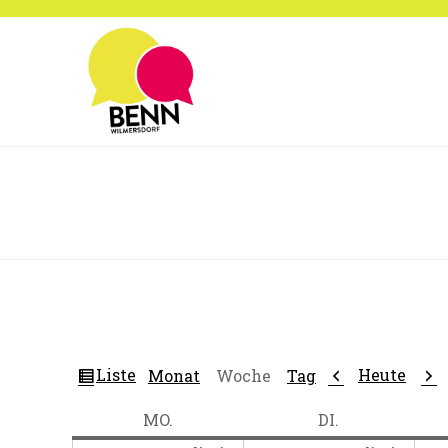
Zum
Inhalt
springen
Ansicht
Zurück
Wei
Liste
Heute
Monat
Woche
Tag
als
MONTAG
DIENSTAG
MO.
DI.