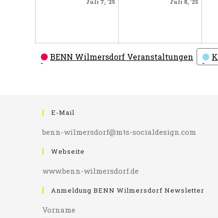
Juli
Juli
Juli 7, '25
Juli 8, '25
7,
8,
2025
2025
Kategorien
BENN Wilmersdorf Veranstaltungen
K
E-Mail
benn-wilmersdorf@mts-socialdesign.com
Webseite
www.benn-wilmersdorf.de
Anmeldung BENN Wilmersdorf Newsletter
Vorname