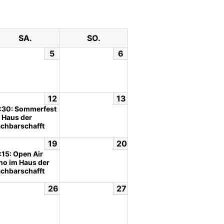
SA.
SO.
5
6
12
13
:30: Sommerfest
 Haus der
chbarschafft
19
20
:15: Open Air
no im Haus der
chbarschafft
26
27