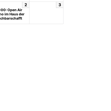
2
3
:00: Open Air
no im Haus der
chbarschafft