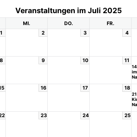
Veranstaltungen im Juli 2025
MI.
DO.
FR.
1
2
3
4
8
9
10
11
14
im
Na
15
16
17
18
21
Ki
Na
22
23
24
25