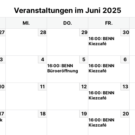
Veranstaltungen im Juni 2025
MI.
DO.
FR.
27
28
29
30
16:00: BENN
Kiezcafé
3
4
5
6
16:00: BENN
16:00: BENN
Büroeröffnung
Kiezcafé
10
11
12
13
16:00: BENN
Kiezcafé
17
18
19
20
rk
16:00: BENN
Kiezcafé