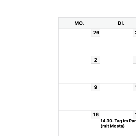
MO.
DI.
26
2
9
16
14:30: Tag im Pa
(mit Mosta)