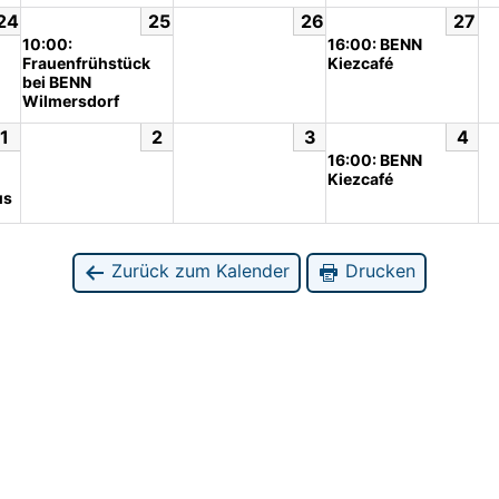
24
25
26
27
10:00:
16:00: BENN
Frauenfrühstück
Kiezcafé
bei BENN
Wilmersdorf
1
2
3
4
16:00: BENN
Kiezcafé
us
Zurück zum Kalender
Drucken